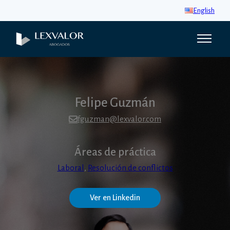
English
Felipe Guzmán
fguzman@lexvalor.com
Áreas de práctica
Laboral
,
Resolución de conflictos