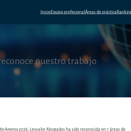
Inicio
Equipo profesional
Áreas de práctica
Rankin
econoce nuestro trabajo
tin America 2026
, Lexvalor Abogados ha sido reconocida en 7 áreas de